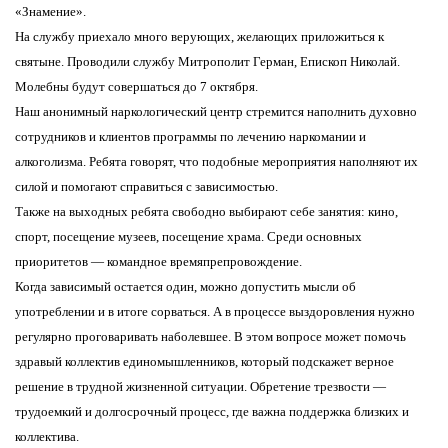
«Знамение».
На службу приехало много верующих, желающих приложиться к
святыне. Проводили службу Митрополит Герман, Епископ Николай.
Молебны будут совершаться до 7 октября.
Наш анонимный наркологический центр стремится наполнить духовно
сотрудников и клиентов программы по лечению наркомании и
алкоголизма. Ребята говорят, что подобные мероприятия наполняют их
силой и помогают справиться с зависимостью.
Также на выходных ребята свободно выбирают себе занятия: кино,
спорт, посещение музеев, посещение храма. Среди основных
приоритетов — командное времяпрепровождение.
Когда зависимый остается один, можно допустить мысли об
употреблении и в итоге сорваться. А в процессе выздоровления нужно
регулярно проговаривать наболевшее. В этом вопросе может помочь
здравый коллектив единомышленников, который подскажет верное
решение в трудной жизненной ситуации. Обретение трезвости —
трудоемкий и долгосрочный процесс, где важна поддержка близких и
коллектива.