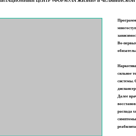
ЛИТАЦИОННЫЙ ЦЕНТР «ФОРМУЛА ЖИЗНИ» В ЧЕЛЯБИНСКОЙ 
Программа
многоступ
зависимос
Во-первых
обязатель
Наркотики
сильное т
системы. 
диспансер
Далее вра
восстанов
распада х
симптомы 
реабилита