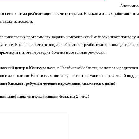
Анонимное
ся несколькими реабилитационными центрами. В каждом из них работают опыт
а также психологи.
се выполнения программных заданий и мероприятий человек узнает природу и 
мать ее. В течение всего периода пребывания в реабилитационном центре, кли
аркотику и в итоге переводит болезнь в состояние ремиссии.
ический центр в Южноуральске, в Челябинской области, помогает и родителям
ов и алкоголиков. На занятиях они получают информацию о правильной поддерж
им близким требуется лечение наркомании, свяжитесь с нами!
ция нашей наркологической клиники бесплатна 24 часа!