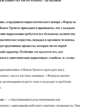
ФЕКТИВНУЮ ПРОГРАММУ ЛЕЧЕНИЯ
ию, сотрудникам наркологического центра «Формула
Новом Уренгое приходится признавать, что с каждым
ение наркомании требуется все большему количеству
ркотическое вещество, попадая в организм человека,
 деструктивные процессы, которые носят порой
ый характер. Особенно это касается тех, кто
ился к синтетическим наркотикам «спайсы» и «соли».
аркозависимых в Новом Уренгое проходит как в
енных, так и в частных клиниках. «Формула жизни»
к организациям второго типа и подходит к проблеме
о.
тап
— с обратившимися родственниками или
твенно с зависимыми работают опытные специалисты. Они