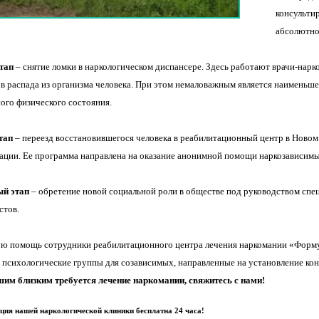
консульти
абсолютно
тап
– снятие ломки в наркологическом диспансере. Здесь работают врачи-нарк
в распада из организма человека. При этом немаловажным является наименьш
ого физического состояния.
тап
– переезд восстановившегося человека в реабилитационный центр в Новом
ации. Ее программа направлена на оказание анонимной помощи наркозависимым
ый этап
– обретение новой социальной роли в обществе под руководством спец
стов.
ю помощь сотрудники реабилитационного центра лечения наркомании «Форму
 психологические группы для созависимых, направленные на установление ко
им близким требуется лечение наркомании, свяжитесь с нами!
ция нашей наркологической клиники бесплатна 24 часа!