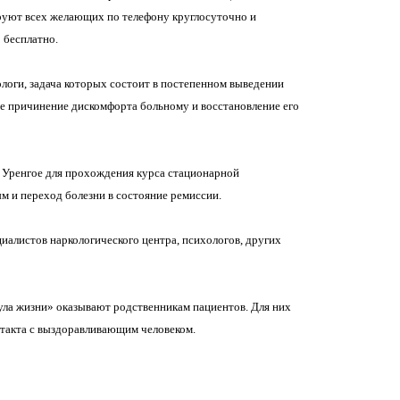
руют всех желающих по телефону круглосуточно и
 бесплатно.
ологи, задача которых состоит в постепенном выведении
ее причинение дискомфорта больному и восстановление его
 Уренгое для прохождения курса стационарной
 и переход болезни в состояние ремиссии.
иалистов наркологического центра, психологов, других
ла жизни» оказывают родственникам пациентов. Для них
нтакта с выздоравливающим человеком.