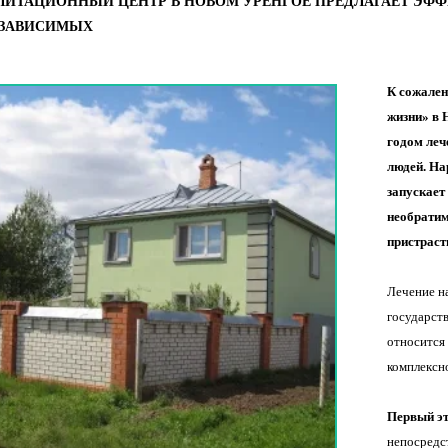
ЛИТАЦИОННЫЙ ЦЕНТР В НОВОМ УРЕНГОЕ ПРЕДЛАГАЕТ ЭФ
ЗАВИСИМЫХ
К сожален
жизни» в 
годом леч
людей. На
запускает
необратим
пристраст
Лечение н
государств
относится 
комплексн
Первый э
непосредс