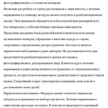
фотографировались со всеми желающими.
Несколько раз ребята со сцены рассказывали о зависимости, о лечении
наркомании и о помощи, которую можно получить в реабилитационном
центре. Они призывали обращаться за бесплатной консультацией всех,
кто обнаружил у себя или близких признаки зависимости.
Программа праздника была разнообразной и включала исполнение
музыкальных номеров, обращение к жителям города со сцены,
спортивные соревнования, распространение листовок и визиток
наркологической клиники и даже аквагрим. На протяжении всего дня
представители реабилитационного центра веселились,
фотографировались, разукрашивали лица. Клиенты курса лечения
наркомании и алкоголизма немного отстранились от терапевтического
процесса, но при этом получили много удовольствия от здорового образа
жизни. Спортивный отдых спроецировал понимание силы и воли к
достижениям своих целей.
Наркологическая клиника «Формула жизни» помогает пациентам
убедиться в правильности выбора трезвости. Лечение наркомании и
алкоголизма проходит поэтапно. В том числе практикуется активный