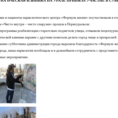
ЛОГИЧЕСКАЯ КЛИНИКА НА УРАЛЕ ПРИНЯЛА УЧАСТИЕ В СУБ
ки и пациенты наркологического центра «Формула жизни» поучаствовали в го
м «Чисто внутри – чисто снаружи» прошла в Первоуральске.
программы реабилитации старательно подметали улицы, отмывали нецензурные
ической клиники наравне с другими помогали делать город чище и прекрасней.
анию субботника администрация города выразила благодарность «Формуле жиз
редь, наша наркология пообещала и в дальнейшем сотрудничать с представите
ных мероприятиях.