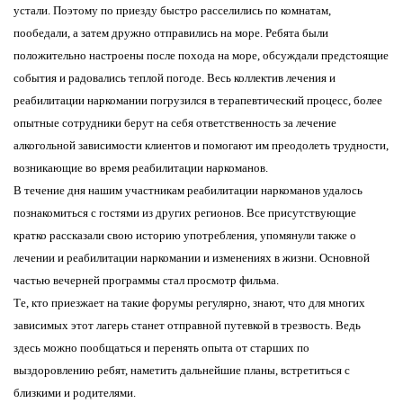
устали. Поэтому по приезду быстро расселились по комнатам,
пообедали, а затем дружно отправились на море. Ребята были
положительно настроены после похода на море, обсуждали предстоящие
события и радовались теплой погоде. Весь коллектив лечения и
реабилитации наркомании погрузился в терапевтический процесс, более
опытные сотрудники берут на себя ответственность за лечение
алкогольной зависимости клиентов и помогают им преодолеть трудности,
возникающие во время реабилитации наркоманов.
В течение дня нашим участникам реабилитации наркоманов удалось
познакомиться с гостями из других регионов. Все присутствующие
кратко рассказали свою историю употребления, упомянули также о
лечении и реабилитации наркомании и изменениях в жизни. Основной
частью вечерней программы стал просмотр фильма.
Те, кто приезжает на такие форумы регулярно, знают, что для многих
зависимых этот лагерь станет отправной путевкой в трезвость. Ведь
здесь можно пообщаться и перенять опыта от старших по
выздоровлению ребят, наметить дальнейшие планы, встретиться с
близкими и родителями.