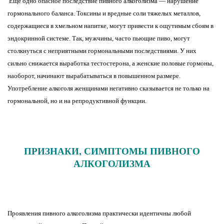
Еще одно опасное последствие пивного алкоголизма — нарушение
гормонального баланса. Токсины и вредные соли тяжелых металлов,
содержащиеся в хмельном напитке, могут привести к ощутимым сбоям в
эндокринной системе. Так, мужчины, часто пьющие пиво, могут
столкнуться с неприятными гормональными последствиями. У них
сильно снижается выработка тестостерона, а женские половые гормоны,
наоборот, начинают вырабатываться в повышенном размере.
Употребление алкоголя женщинами негативно сказывается не только на
гормональной, но и на репродуктивной функции.
ПРИЗНАКИ, СИМПТОМЫ ПИВНОГО
АЛКОГОЛИЗМА
Проявления пивного алкоголизма практически идентичны любой