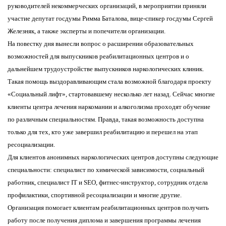
руководителей некоммерческих организаций, в мероприятии приняли
участие депутат госдумы Римма Баталова, вице-спикер госдумы Сергей
Железняк, а также эксперты и попечители организации.
На повестку дня вынесли вопрос о расширении образовательных
возможностей для выпускников реабилитационных центров и о
дальнейшем трудоустройстве выпускников наркологических клиник.
Такая помощь выздоравливающим стала возможной благодаря проекту
«Социальный лифт», стартовавшему несколько лет назад. Сейчас многие
клиенты центра лечения наркомании и алкоголизма проходят обучение
по различным специальностям. Правда, такая возможность доступна
только для тех, кто уже завершил реабилитацию и перешел на этап
ресоциализации.
Для клиентов анонимных наркологических центров доступны следующие
специальности: специалист по химической зависимости, социальный
работник, специалист IT и SEO, фитнес-инструктор, сотрудник отдела
профилактики, спортивной ресоциализации и многие другие.
Организация помогает клиентам реабилитационных центров получить
работу после получения диплома и завершения программы лечения